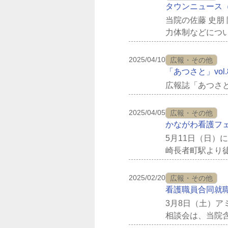
タウンニュース（
当院の佐藤 史
力体制などにつ
す。
2025/04/10
広報・その他
「あつさと」vol
広報誌「あつさと
2025/04/05
広報・その他
かながわ看護フェ
5月11日（日
崎長者町駅より徒
ます。講演会や看
2025/02/20
広報・その他
看護職員合同就
3月8日（土）
相談会は、当院
ースにも是非お越