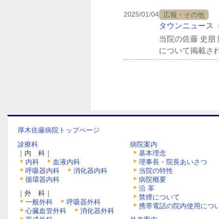
2025/01/04
広報・その他
タウンニュース（
当院の佐藤 史
について掲載さ
厚木佐藤病院トップページ
診療科
病院案内
｜内 科｜
基本理念
内科
血液内科
理事長・院長あいさつ
呼吸器内科
消化器内科
当院の特性
循環器内科
病院概要
沿 革
｜外 科｜
禁煙について
一般外科
呼吸器外科
携帯電話の院内使用につ
心臓血管外科
消化器外科