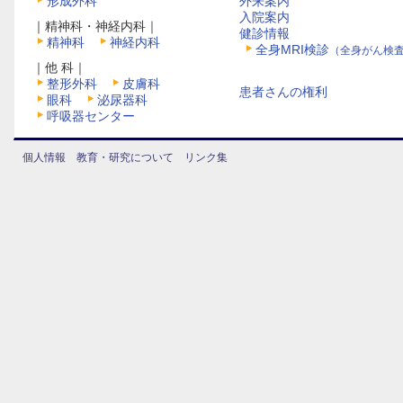
形成外科
外来案内
入院案内
｜精神科・神経内科｜
健診情報
精神科
神経内科
全身MRI検診
（全身がん検
｜他 科｜
整形外科
皮膚科
患者さんの権利
眼科
泌尿器科
呼吸器センター
個人情報
教育・研究について
リンク集