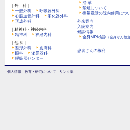
沿 革
｜外 科｜
禁煙について
一般外科
呼吸器外科
携帯電話の院内使用につ
心臓血管外科
消化器外科
形成外科
外来案内
入院案内
｜精神科・神経内科｜
健診情報
精神科
神経内科
全身MRI検診
（全身がん検
｜他 科｜
整形外科
皮膚科
患者さんの権利
眼科
泌尿器科
呼吸器センター
個人情報
教育・研究について
リンク集