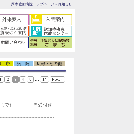
厚木佐藤病院トップページ
＞お知らせ
診 療
病 院
広報・その他
...
1
2
3
4
5
14
Next »
16時まで） ※受付終