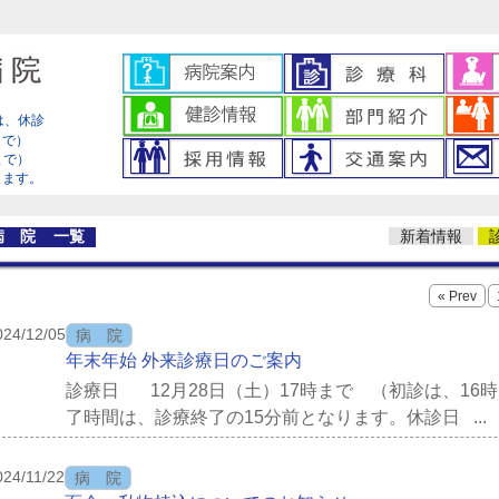
は、休診
まで）
0まで）
ります。
病 院 一覧
新着情報
« Prev
024/12/05
病 院
年末年始 外来診療日のご案内
診療日 12月28日（土）17時まで （初診は、
了時間は、診療終了の15分前となります。休診日 ...
024/11/22
病 院