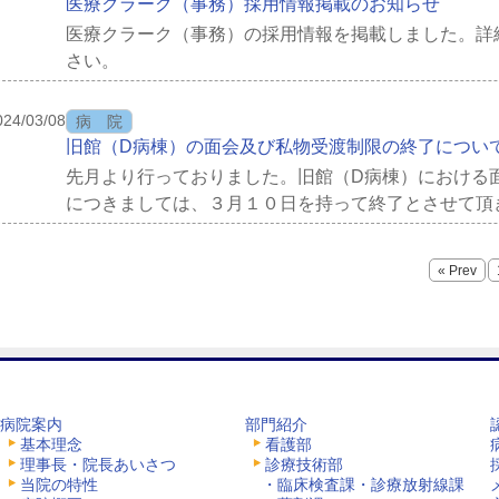
医療クラーク（事務）採用情報掲載のお知らせ
医療クラーク（事務）の採用情報を掲載しました。詳
さい。
024/03/08
病 院
旧館（D病棟）の面会及び私物受渡制限の終了につい
先月より行っておりました。旧館（D病棟）における
につきましては、３月１０日を持って終了とさせて頂
させて頂きます。ご協力ありがとうございました。
« Prev
病院案内
部門紹介
基本理念
看護部
理事長・院長あいさつ
診療技術部
当院の特性
・臨床検査課・診療放射線課