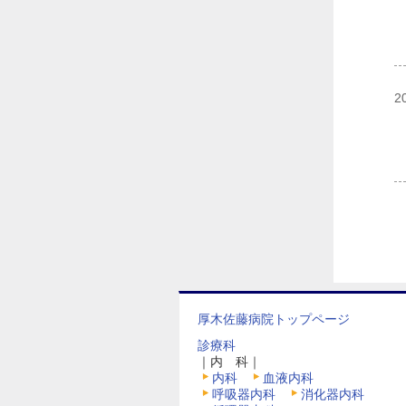
2
厚木佐藤病院トップページ
診療科
｜内 科｜
内科
血液内科
呼吸器内科
消化器内科