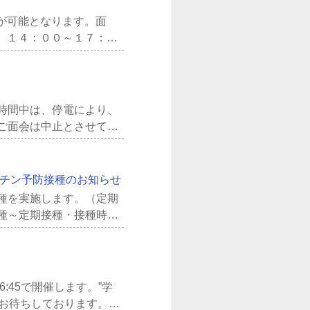
が可能となります。面
 １４：００～１７：０
口業務を...
時間中は、停電により、
ご面会は中止とさせてい
13時...
クチン予防接種のお知らせ
種を実施します。（定期
種～定期接種・接種時に
もし...
6:45で開催します。”学
院をお待ちしております。市