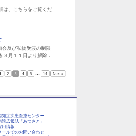
細は、こちらをご覧くだ
て
面会及び私物受渡の制限
き３月１１日より解除と
...
1
2
3
4
5
14
Next »
認知症疾患医療センター
病院広報誌「あつさと」
採用情報
メールでのお問い合わせ