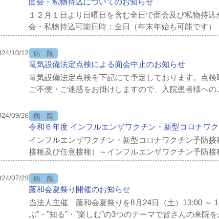
面会・私物持込についてのお知らせ
１２月１日より日曜日を含む全日で面会及び私物持込
会・私物持込可能日時：全日（年末年始も可能です）
０※ 日曜日・祝日については総合受付（医事課）は各窓
024/10/12
病 院
電気設備法定点検による面会中止のお知らせ
電気設備法定点検を下記にて予定しております。点検
ご不便・ご迷惑をお掛けしますので、入院患者様への
ただきます。また、医事課による窓口業務や電話対応は、
024/09/26
病 院
令和６年度 インフルエンザワクチン・新型コロナワ
インフルエンザワクチン・新型コロナワクチン予防接
接種及び任意接種）～インフルエンザワクチン予防接
６５歳以上の方・接種時に６０～６４歳の方で心臓、腎臓
024/07/29
病 院
藤和会夏祭り開催のお知らせ
当法人主催 藤和会夏祭りを8月24日（土）13:00 ～ 1
ぶ”・”知る”・”楽しむ”の3つのテーマで皆さんの来