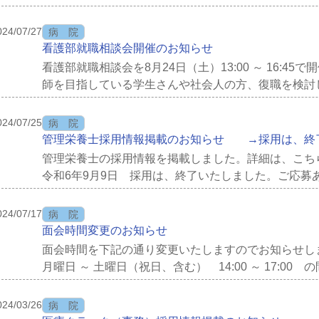
民公開講座は、8月1日から事前申込を開始します。定員2
024/07/27
病 院
看護部就職相談会開催のお知らせ
看護部就職相談会を8月24日（土）13:00 ～ 16:4
師を目指している学生さんや社会人の方、復職を検討
ブランクがあって悩んでいる方など専用ブースにてお待ち
024/07/25
病 院
管理栄養士採用情報掲載のお知らせ →採用は、終
管理栄養士の採用情報を掲載しました。詳細は、こ
令和6年9月9日 採用は、終了いたしました。ご応募
た。
024/07/17
病 院
面会時間変更のお知らせ
面会時間を下記の通り変更いたしますのでお知らせし
月曜日 ～ 土曜日（祝日、含む） 14:00 ～ 17:00 
ら 月曜日 ～ 土曜日（祝日、含む） 14:00 ～ 17:00 
024/03/26
病 院