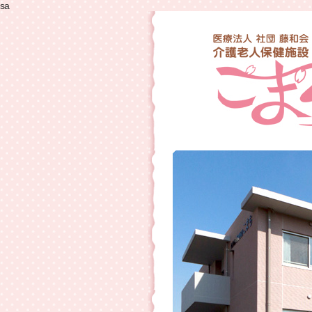
sa
本
サ
イ
ト
メ
ニ
ュ
ー
一
覧