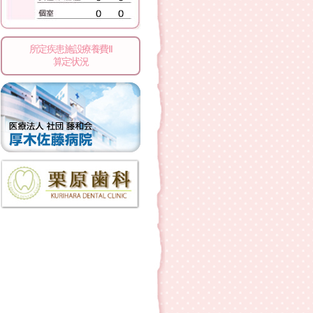
所定疾患施設療養費Ⅱ
算定状況