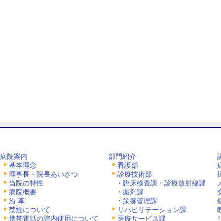
病院案内
部門紹介
基本理念
看護部
理事長・院長あいさつ
診療技術部
当院の特性
・臨床検査課・診療放射線課
病院概要
・薬剤課
沿 革
・栄養管理課
禁煙について
リハビリテーション課
携帯電話の院内使用について
医療サービス課