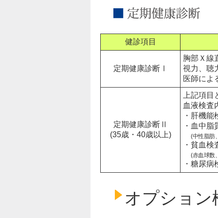
健診項目
胸部Ｘ線
定期健康診断Ⅰ
視力、聴
医師によ
上記項目
血液検査
・肝機能検
定期健康診断Ⅱ
・血中脂
(35歳・40歳以上)
(中性脂肪
・貧血検
(赤血球数
・糖尿病検
オプション