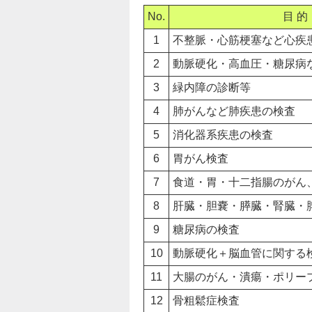
No.
目 的
1
不整脈・心筋梗塞など心疾
2
動脈硬化・高血圧・糖尿病
3
緑内障の診断等
4
肺がんなど肺疾患の検査
5
消化器系疾患の検査
6
胃がん検査
7
食道・胃・十二指腸のがん
8
肝臓・胆嚢・膵臓・腎臓・
9
糖尿病の検査
10
動脈硬化＋脳血管に関する
11
大腸のがん・潰瘍・ポリー
12
骨粗鬆症検査