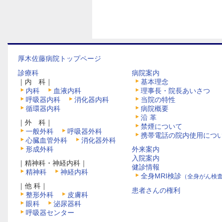
厚木佐藤病院トップページ
診療科
病院案内
｜内 科｜
基本理念
内科
血液内科
理事長・院長あいさつ
呼吸器内科
消化器内科
当院の特性
循環器内科
病院概要
沿 革
｜外 科｜
禁煙について
一般外科
呼吸器外科
携帯電話の院内使用につ
心臓血管外科
消化器外科
形成外科
外来案内
入院案内
｜精神科・神経内科｜
健診情報
精神科
神経内科
全身MRI検診
（全身がん検
｜他 科｜
患者さんの権利
整形外科
皮膚科
眼科
泌尿器科
呼吸器センター