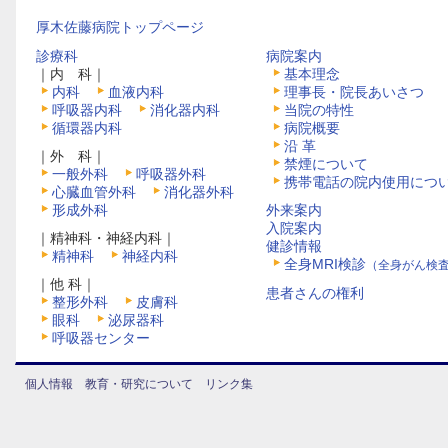
厚木佐藤病院トップページ
診療科
病院案内
｜内 科｜
基本理念
内科
血液内科
理事長・院長あいさつ
呼吸器内科
消化器内科
当院の特性
循環器内科
病院概要
沿 革
｜外 科｜
禁煙について
一般外科
呼吸器外科
携帯電話の院内使用につ
心臓血管外科
消化器外科
形成外科
外来案内
入院案内
｜精神科・神経内科｜
健診情報
精神科
神経内科
全身MRI検診
（全身がん検
｜他 科｜
患者さんの権利
整形外科
皮膚科
眼科
泌尿器科
呼吸器センター
個人情報
教育・研究について
リンク集