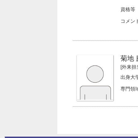
資格等
コメン
菊地 
[外来担
出身大
専門領