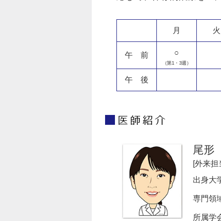
月
火
○
午 前
（第1・3週）
午 後
尾形
[外来担
出身大
専門領
所属学