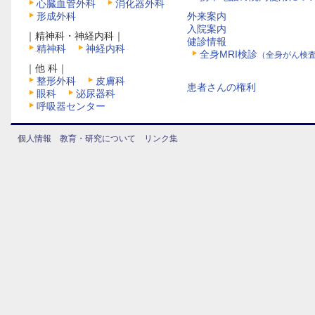
心臓血管外科
消化器外科
形成外科
外来案内
入院案内
｜精神科・神経内科｜
健診情報
精神科
神経内科
全身MRI検診
（全身がん検
｜他 科｜
整形外科
皮膚科
患者さんの権利
眼科
泌尿器科
呼吸器センター
個人情報
教育・研究について
リンク集