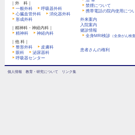
沿 革
｜外 科｜
禁煙について
一般外科
呼吸器外科
携帯電話の院内使用につ
心臓血管外科
消化器外科
形成外科
外来案内
入院案内
｜精神科・神経内科｜
健診情報
精神科
神経内科
全身MRI検診
（全身がん検
｜他 科｜
整形外科
皮膚科
患者さんの権利
眼科
泌尿器科
呼吸器センター
個人情報
教育・研究について
リンク集