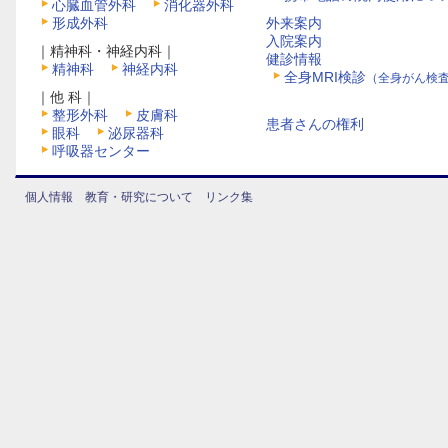
心臓血管外科
消化器外科
形成外科
外来案内
入院案内
｜精神科・神経内科｜
健診情報
精神科
神経内科
全身MRI検診
（全身がん検
｜他 科｜
整形外科
皮膚科
患者さんの権利
眼科
泌尿器科
呼吸器センター
個人情報
教育・研究について
リンク集