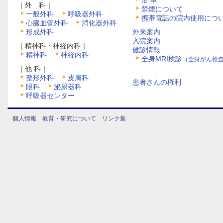
沿 革
｜外 科｜
禁煙について
一般外科
呼吸器外科
携帯電話の院内使用につ
心臓血管外科
消化器外科
形成外科
外来案内
入院案内
｜精神科・神経内科｜
健診情報
精神科
神経内科
全身MRI検診
（全身がん検
｜他 科｜
整形外科
皮膚科
患者さんの権利
眼科
泌尿器科
呼吸器センター
個人情報
教育・研究について
リンク集