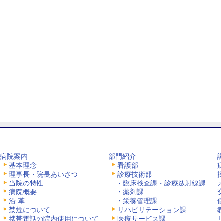
病院案内
部門紹介
基本理念
看護部
理事長・院長あいさつ
診療技術部
当院の特性
・臨床検査課・診療放射線課
病院概要
・薬剤課
沿 革
・栄養管理課
禁煙について
リハビリテーション課
携帯電話の院内使用について
医療サービス課