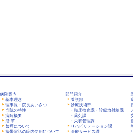
病院案内
部門紹介
基本理念
看護部
理事長・院長あいさつ
診療技術部
当院の特性
・臨床検査課・診療放射線課
病院概要
・薬剤課
沿 革
・栄養管理課
禁煙について
リハビリテーション課
携帯電話の院内使用について
医療サービス課