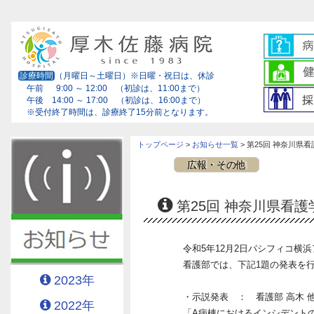
診療時間
（月曜日～土曜日）※日曜・祝日は、休診
午前 9:00 ～ 12:00 （初診は、11:00まで）
午後 14:00 ～ 17:00 （初診は、16:00まで）
※受付終了時間は、診療終了15分前となります。
トップページ
>
お知らせ一覧
> 第25回 神奈川県
広報・その他
第25回 神奈川県看
令和5年12月2日パシフィコ横
看護部では、下記1題の発表を
2023年
・示説発表 ： 看護部 高木 
2022年
「A病棟におけるインシデントの