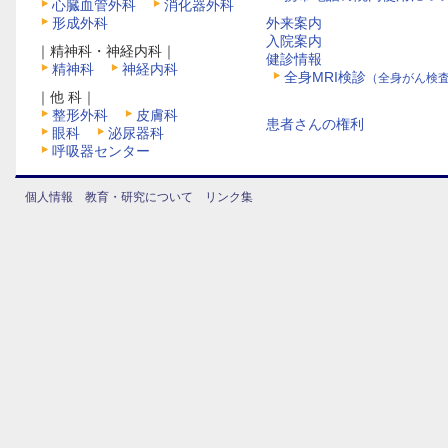
心臓血管外科
消化器外科
形成外科
外来案内
入院案内
｜精神科・神経内科｜
健診情報
精神科
神経内科
全身MRI検診
（全身がん検
｜他 科｜
整形外科
皮膚科
患者さんの権利
眼科
泌尿器科
呼吸器センター
個人情報
教育・研究について
リンク集