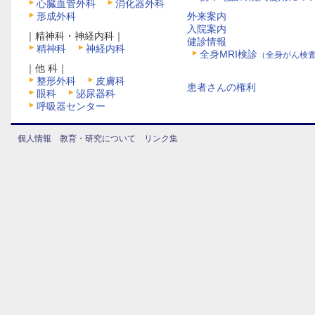
心臓血管外科
消化器外科
形成外科
外来案内
入院案内
｜精神科・神経内科｜
健診情報
精神科
神経内科
全身MRI検診
（全身がん検
｜他 科｜
整形外科
皮膚科
患者さんの権利
眼科
泌尿器科
呼吸器センター
個人情報
教育・研究について
リンク集