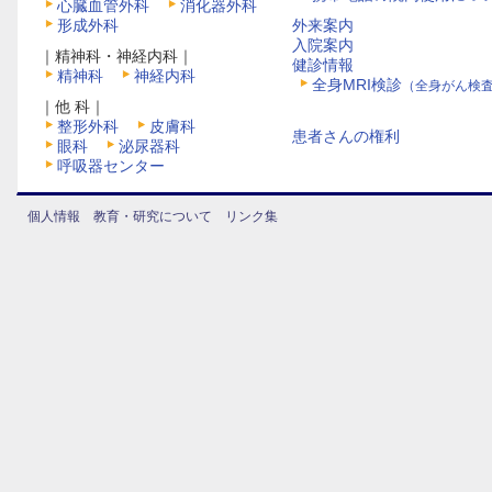
心臓血管外科
消化器外科
形成外科
外来案内
入院案内
｜精神科・神経内科｜
健診情報
精神科
神経内科
全身MRI検診
（全身がん検
｜他 科｜
整形外科
皮膚科
患者さんの権利
眼科
泌尿器科
呼吸器センター
個人情報
教育・研究について
リンク集